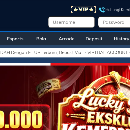
Hubungi Kami
Esports
Bola
Arcade
Deposit
History
aru, Deposit Via : - VIRTUAL ACCOUNT - E-WALLET - QRIS (SCAN