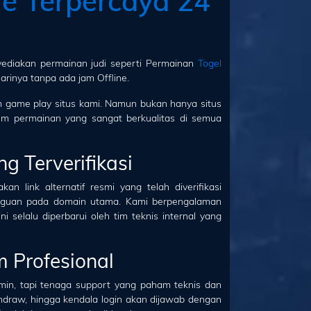
ne Terpercaya 24
yediakan permainan judi seperti Permainan
Togel
harinya tanpa ada jam Offline.
m game play situs kami. Namun bukan hanya situs
tem permainan yang sangat berkualitas di semua
g Terverifikasi
 link alternatif resmi yang telah diverifikasi
ngguan pada domain utama. Kami berpengalaman
ni selalu diperbarui oleh tim teknis internal yang
m Profesional
dmin, tapi tenaga support yang paham teknis dan
hdraw, hingga kendala login akan dijawab dengan