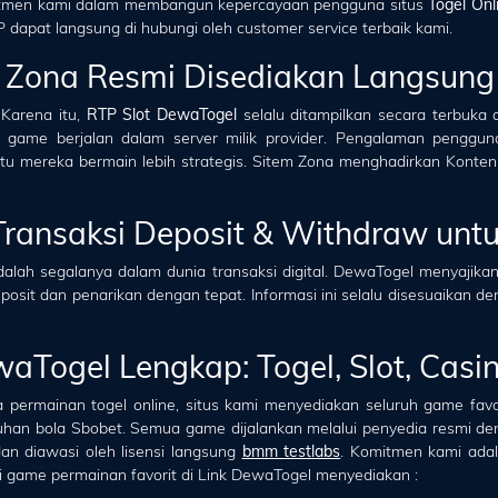
omitmen kami dalam membangun kepercayaan pengguna situs
Togel Onl
 dapat langsung di hubungi oleh customer service terbaik kami.
 Zona Resmi Disediakan Langsung 
Karena itu,
RTP Slot DewaTogel
selalu ditampilkan secara terbuka 
uh game berjalan dalam server milik provider. Pengalaman pengg
 mereka bermain lebih strategis. Sitem Zona menghadirkan Konte
Transaksi Deposit & Withdraw untu
lah segalanya dalam dunia transaksi digital. DewaTogel menyajikan j
osit dan penarikan dengan tepat. Informasi ini selalu disesuaikan d
ogel Lengkap: Togel, Slot, Casin
 permainan togel online, situs kami menyediakan seluruh game fav
 taruhan bola Sbobet. Semua game dijalankan melalui penyedia resmi d
n diawasi oleh lisensi langsung
bmm testlabs
. Komitmen kami ada
agai game permainan favorit di Link DewaTogel menyediakan :