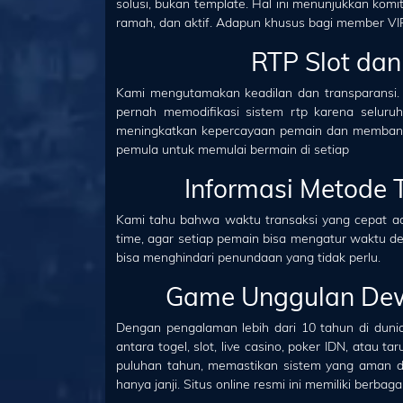
solusi, bukan template. Hal ini menunjukkan k
ramah, dan aktif. Adapun khusus bagi member VIP
RTP Slot dan
Kami mengutamakan keadilan dan transparansi. 
pernah memodifikasi sistem rtp karena selur
meningkatkan kepercayaan pemain dan membantu
pemula untuk memulai bermain di setiap
Informasi Metode 
Kami tahu bahwa waktu transaksi yang cepat ada
time, agar setiap pemain bisa mengatur waktu dep
bisa menghindari penundaan yang tidak perlu.
Game Unggulan DewaT
Dengan pengalaman lebih dari 10 tahun di dunia
antara togel, slot, live casino, poker IDN, atau
puluhan tahun, memastikan sistem yang aman da
hanya janji. Situs online resmi ini memiliki berb