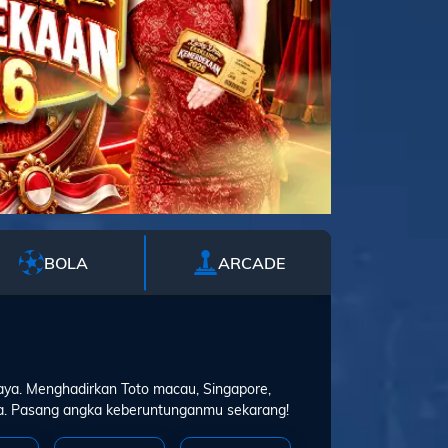
Next
BOLA
ARCADE
ya. Menghadirkan Toto macau, Singapore,
ya. Pasang angka keberuntunganmu sekarang!